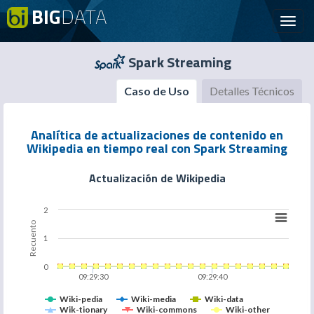
BIG
DATA
Toggl
navig
Spark Streaming
Caso de Uso
Detalles Técnicos
Analítica de actualizaciones de contenido en
Wikipedia en tiempo real con Spark Streaming
Actualización de Wikipedia
2
Recuento
1
0
09:29:30
09:29:40
Wiki-pedia
Wiki-media
Wiki-data
Wik-tionary
Wiki-commons
Wiki-other