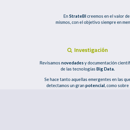
En
StrateBI
creemos en el valor de
mismos, con el objetivo siempre en men
Investigación
Revisamos
novedades
y documentación científ
de las tecnologías
Big Data.
Se hace tanto aquellas emergentes en las qu
detectamos un gran
potencial
, como sobre
aquellas ya consolidadas.
Con ello detectamos los puntos en los que se p
desarrollar o aprovechar alguna
mejora
.