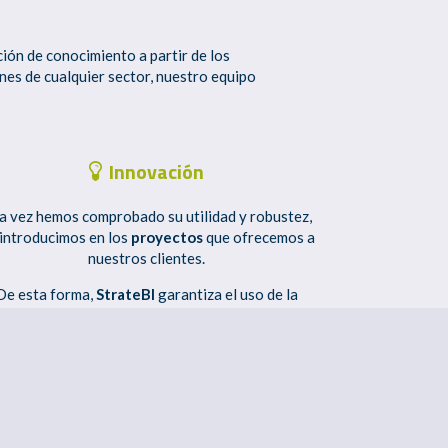
ión de conocimiento a partir de los
nes de cualquier sector, nuestro equipo
Innovación
a vez hemos comprobado su utilidad y robustez,
 introducimos en los
proyectos
que ofrecemos a
nuestros clientes.
De esta forma,
StrateBI
garantiza el uso de la
nologías Big Data más
novedosas
, previamente
teadas y mejoradas por nuestro equipo de I+D+i
en
Big Data
.