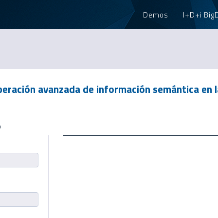
Demos
I+D+i Big
eración avanzada de información semántica en 
b