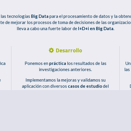
 las tecnologías
Big Data
para el procesamiento de datos y la obtenc
te de mejorar los procesos de toma de decisiones de las organizacio
lleva a cabo una fuerte labor de
I+D+i en Big Data
.
Desarrollo
ica
Ponemos en
práctica
los resultados de las
Un
investigaciones anteriores.
las
e
Implementamos la mejoras y validamos su
aplicación con diversos
casos de estudio
del
mundo real, como los que podemos explorar en
tec
nuestra demos
Big Data
.
tes
uede